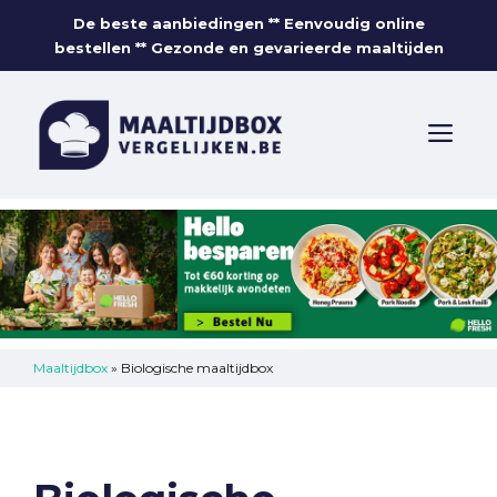
Skip
De beste aanbiedingen ** Eenvoudig online
to
bestellen ** Gezonde en gevarieerde maaltijden
content
ME
Maaltijdbox
»
Biologische maaltijdbox