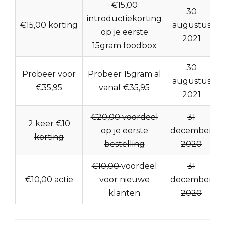
€15,00
30
introductiekorting
€15,00 korting
augustus
op je eerste
2021
15gram foodbox
30
Probeer voor
Probeer 15gram al
augustus
€35,95
vanaf €35,95
2021
€20,00 voordeel
31
2 keer €10
op je eerste
december
korting
bestelling
2020
€10,00
voordeel
31
€10,00 actie
voor nieuwe
december
klanten
2020