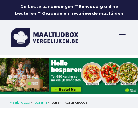
Skip
De beste aanbiedingen ** Eenvoudig online
to
bestellen ** Gezonde en gevarieerde maaltijden
content
ME
Maaltijdbox
»
15gram
»
15gram kortingscode