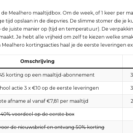
de Mealhero maaltijdbox. Om de week, of 1 keer per ma
ge tijd opslaan in de diepvries. De slimme stomer die je 
p de juiste manier op (tijd en temperatuur). De verpak
maakt. Je hebt alle vrijheid om zelf te kiezen welke smak
Mealhero kortingsacties haal je de eerste leveringen ex
Omschrijving
€45 korting op een maaltijd-abonnement
3
hool actie 3 x €10 op de eerste leveringen
3
rote afname al vanaf
€7,81 per maaltijd
40% voordeel op de eerste box
voor de nieuwsbrief en ontvang 50% korting