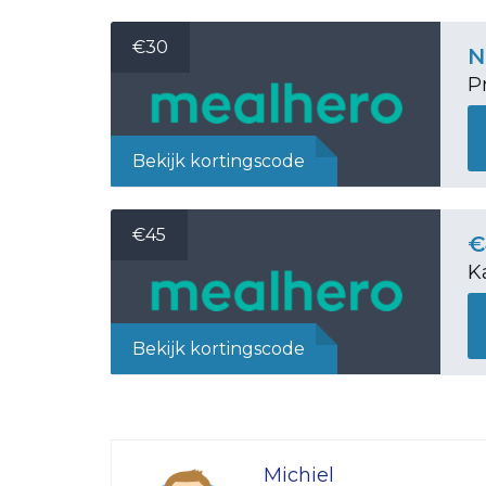
€30
P
Bekijk kortingscode
€45
€
K
Bekijk kortingscode
Michiel