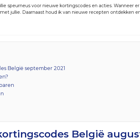
 jullie speurneus voor nieuwe kortingscodes en acties. Wanneer e
k met jullie. Daarnaast houd ik van nieuwe recepten ontdekken e
des België september 2021
ren?
sparen
en
kortingscodes België augus