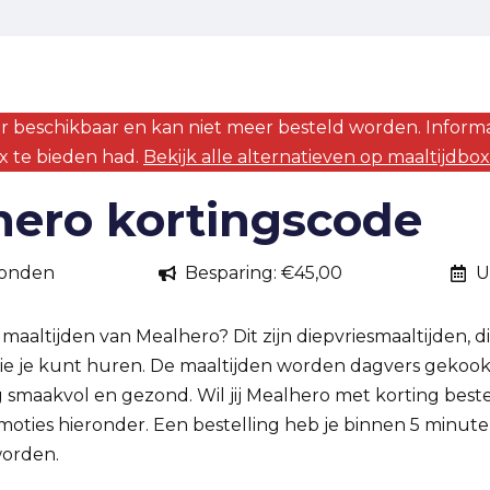
r beschikbaar en kan niet meer besteld worden. Informa
x te bieden had.
Bekijk alle alternatieven op maaltijdbo
ero kortingscode
vonden
Besparing: €45,00
U
 maaltijden van Mealhero? Dit zijn diepvriesmaaltijden, 
e je kunt huren. De maaltijden worden dagvers gekookt
rg smaakvol en gezond. Wil jij Mealhero met korting bes
moties hieronder. Een bestelling heb je binnen 5 minut
worden.