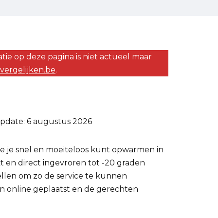
tie op deze pagina is niet actueel maar
xvergelijken.be
.
pdate: 6 augustus 2026
die je snel en moeiteloos kunt opwarmen in
 en direct ingevroren tot -20 graden
tellen om zo de service te kunnen
en online geplaatst en de gerechten