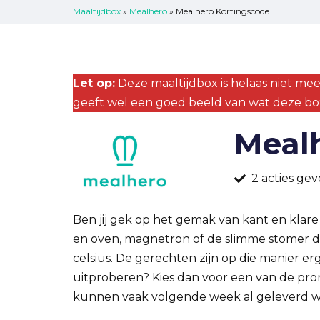
Maaltijdbox
»
Mealhero
»
Mealhero Kortingscode
Let op:
Deze maaltijdbox is helaas niet mee
geeft wel een goed beeld van wat deze bo
Mealh
2 acties ge
Ben jij gek op het gemak van kant en klare
en oven, magnetron of de slimme stomer di
celsius. De gerechten zijn op die manier e
uitproberen? Kies dan voor een van de pro
kunnen vaak volgende week al geleverd 